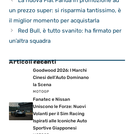
La nuova Fiat Panda in promozione ad
un prezzo super: si risparmia tantissimo, è
il miglior momento per acquistarla
Red Bull, è tutto svanito: ha firmato per
un’altra squadra
Articoli recenti
MOTOGP
Goodwood 2026: I Marchi
Cinesi dell’Auto Dominano
la Scena
MOTOGP
Fanatec e Nissan
Uniscono le Forze: Nuovi
Volanti per il Sim Racing
Ispirati alle Iconiche Auto
Sportive Giapponesi