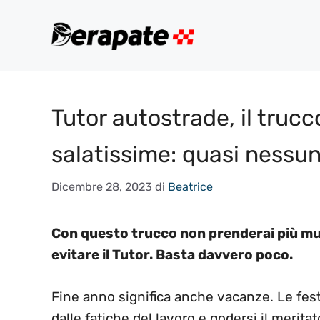
Vai
al
contenuto
Tutor autostrade, il trucc
salatissime: quasi nessu
Dicembre 28, 2023
di
Beatrice
Con questo trucco non prenderai più mu
evitare il Tutor. Basta davvero poco.
Fine anno significa anche vacanze. Le fest
dalle fatiche del lavoro e godersi il merita