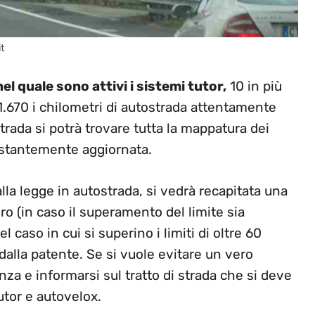
it
nel quale sono attivi i sistemi tutor,
10 in più
 1.670 i chilometri di autostrada attentamente
strada si potrà trovare tutta la mappatura dei
costantemente aggiornata.
lla legge in autostrada, si vedrà recapitata una
o (in caso il superamento del limite sia
 caso in cui si superino i limiti di oltre 60
dalla patente. Se si vuole evitare un vero
a e informarsi sul tratto di strada che si deve
utor e autovelox.