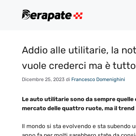
Vai
al
contenuto
Addio alle utilitarie, la 
vuole crederci ma è tutto
Dicembre 25, 2023
di
Francesco Domenighini
Le auto utilitarie sono da sempre quelle 
mercato delle quattro ruote, ma il tren
Il mondo si sta evolvendo e sta subendo un
anno fa per molti sarebbero state da cons