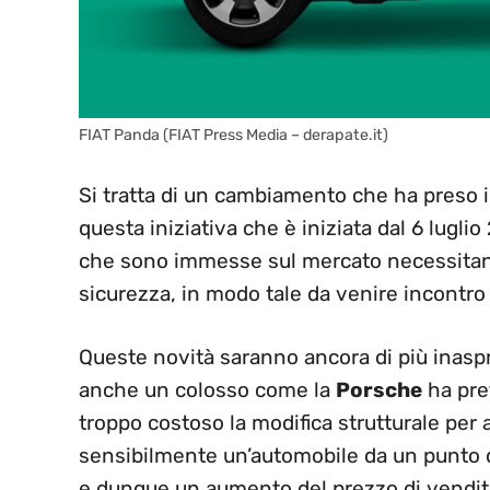
FIAT Panda (FIAT Press Media – derapate.it)
Si tratta di un cambiamento che ha preso 
questa iniziativa che è iniziata dal 6 lugli
che sono immesse sul mercato necessitano l
sicurezza, in modo tale da venire incontro 
Queste novità saranno ancora di più inaspri
anche un colosso come la
Porsche
ha pref
troppo costoso la modifica strutturale per 
sensibilmente un’automobile da un punto d
e dunque un aumento del prezzo di vendit