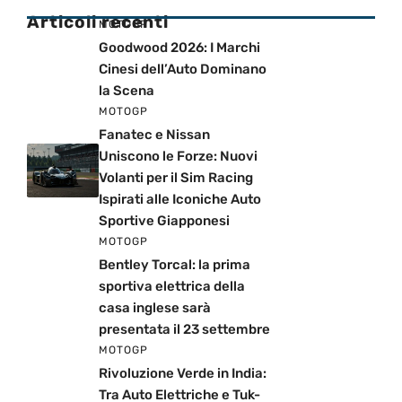
Articoli recenti
MOTOGP
Goodwood 2026: I Marchi
Cinesi dell’Auto Dominano
la Scena
MOTOGP
Fanatec e Nissan
Uniscono le Forze: Nuovi
Volanti per il Sim Racing
Ispirati alle Iconiche Auto
Sportive Giapponesi
MOTOGP
Bentley Torcal: la prima
sportiva elettrica della
casa inglese sarà
presentata il 23 settembre
MOTOGP
Rivoluzione Verde in India:
Tra Auto Elettriche e Tuk-