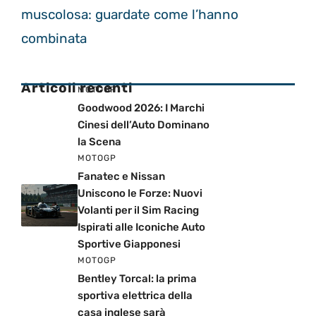
muscolosa: guardate come l’hanno
combinata
Articoli recenti
MOTOGP
Goodwood 2026: I Marchi
Cinesi dell’Auto Dominano
la Scena
MOTOGP
Fanatec e Nissan
Uniscono le Forze: Nuovi
Volanti per il Sim Racing
Ispirati alle Iconiche Auto
Sportive Giapponesi
MOTOGP
Bentley Torcal: la prima
sportiva elettrica della
casa inglese sarà