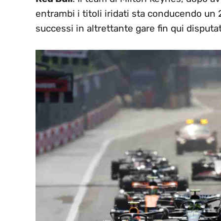
entrambi i titoli iridati sta conducendo un
successi in altrettante gare fin qui disput