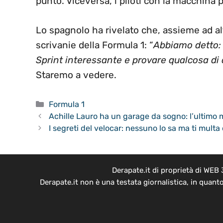
punto. Viceversa, i piloti con la macchina 
Lo spagnolo ha rivelato che, assieme ad altr
scrivanie della Formula 1: “
Abbiamo detto: 
Sprint interessante e provare qualcosa di
Staremo a vedere.
Categorie
Formula 1
Achille Lauro ha un garage da sogno: l’ultimo 
I segreti del velocar: nessuno lo sa ma ti multa 
Derapate.it di proprietà di WEB
Derapate.it non è una testata giornalistica, in quant