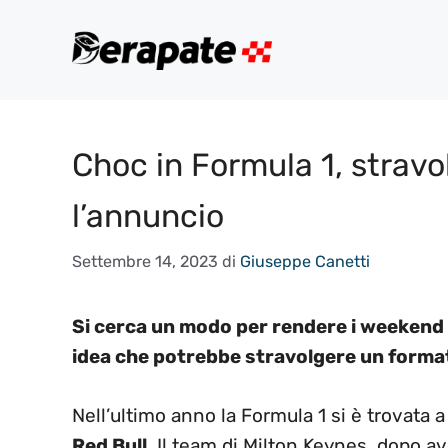
Vai
al
contenuto
Choc in Formula 1, stravol
l’annuncio
Settembre 14, 2023
di
Giuseppe Canetti
Si cerca un modo per rendere i weekend p
idea che potrebbe stravolgere un format
Nell’ultimo anno la Formula 1 si è trovata 
Red Bull
. Il team di Milton Keynes, dopo a