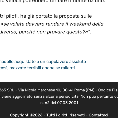
più veloce potrebbero tentare rimonte da urlo.
i piloti, ha già portato la proposta sulle
«se volete davvero rendere il weekend della
 diverso, perché non provare questo?»”
.
modello acquistato è un capolavoro assoluto
così, mazzate terribili anche se rallenti
 365 SRL - Via Nicola Marchese 10, 00141 Roma (RM) - Codice Fisc
o viene aggiornato senza alcuna periodicità. Non può pertanto co
n. 62 del 07.03.2001
Copyright ©2026 - Tutti i diritti riservati -
Contattaci