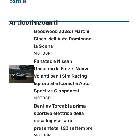
parole
Articoli recenti
MOTOGP
Goodwood 2026: I Marchi
Cinesi dell’Auto Dominano
la Scena
MOTOGP
Fanatec e Nissan
Uniscono le Forze: Nuovi
Volanti per il Sim Racing
Ispirati alle Iconiche Auto
Sportive Giapponesi
MOTOGP
Bentley Torcal: la prima
sportiva elettrica della
casa inglese sarà
presentata il 23 settembre
MOTOGP