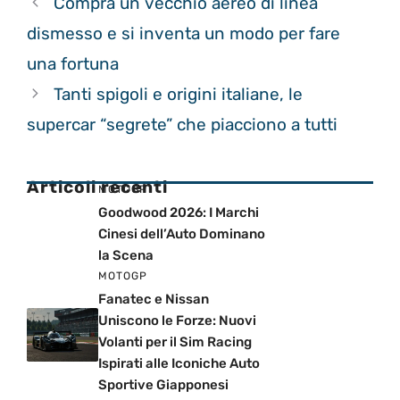
Compra un vecchio aereo di linea
dismesso e si inventa un modo per fare
una fortuna
Tanti spigoli e origini italiane, le
supercar “segrete” che piacciono a tutti
Articoli recenti
MOTOGP
Goodwood 2026: I Marchi
Cinesi dell’Auto Dominano
la Scena
MOTOGP
Fanatec e Nissan
Uniscono le Forze: Nuovi
Volanti per il Sim Racing
Ispirati alle Iconiche Auto
Sportive Giapponesi