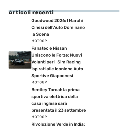
Articoli recenti
MOTOGP
Goodwood 2026: I Marchi
Cinesi dell’Auto Dominano
la Scena
MOTOGP
Fanatec e Nissan
Uniscono le Forze: Nuovi
Volanti per il Sim Racing
Ispirati alle Iconiche Auto
Sportive Giapponesi
MOTOGP
Bentley Torcal: la prima
sportiva elettrica della
casa inglese sarà
presentata il 23 settembre
MOTOGP
Rivoluzione Verde in India: