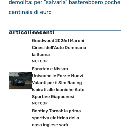
demolita: per “salvarla” basterebbero poche
centinaia di euro
Articoli recenti
MOTOGP
Goodwood 2026: I Marchi
Cinesi dell’Auto Dominano
la Scena
MOTOGP
Fanatec e Nissan
Uniscono le Forze: Nuovi
Volanti per il Sim Racing
Ispirati alle Iconiche Auto
Sportive Giapponesi
MOTOGP
Bentley Torcal: la prima
sportiva elettrica della
casa inglese sarà