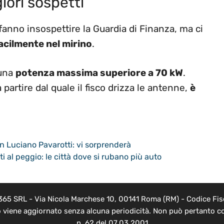
iori sospetti
fanno insospettire la Guardia di Finanza, ma ci
facilmente nel mirino
.
 una
potenza massima superiore a 70 kW
.
a partire dal quale il fisco drizza le antenne,
è
n Luciano Pavarotti: vi sorprenderà
i al peggio: le città dove si rubano più auto
 365 SRL - Via Nicola Marchese 10, 00141 Roma (RM) - Codice Fisc
o viene aggiornato senza alcuna periodicità. Non può pertanto co
n. 62 del 07.03.2001