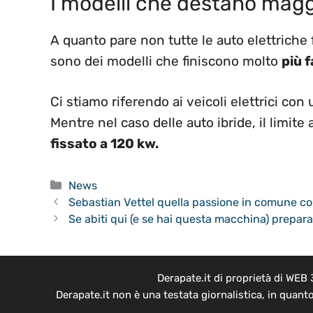
I modelli che destano magg
A quanto pare non tutte le auto elettriche 
sono dei modelli che finiscono molto
più 
Ci stiamo riferendo ai veicoli elettrici con
Mentre nel caso delle auto ibride, il limite 
fissato a 120 kw.
Categorie
News
Sebastian Vettel quella passione in comune co
Se abiti qui (e se hai questa macchina) preparat
Derapate.it di proprietà di WEB
Derapate.it non è una testata giornalistica, in quant