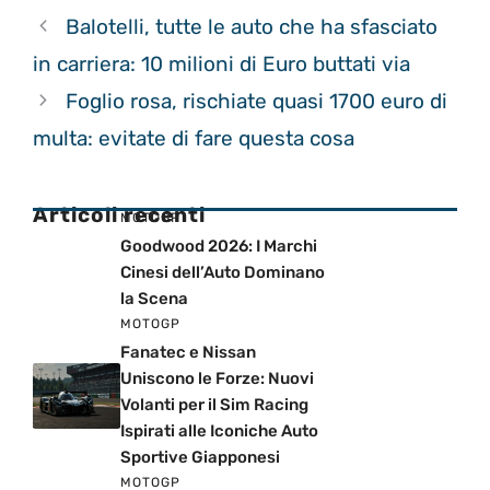
Balotelli, tutte le auto che ha sfasciato
in carriera: 10 milioni di Euro buttati via
Foglio rosa, rischiate quasi 1700 euro di
multa: evitate di fare questa cosa
Articoli recenti
MOTOGP
Goodwood 2026: I Marchi
Cinesi dell’Auto Dominano
la Scena
MOTOGP
Fanatec e Nissan
Uniscono le Forze: Nuovi
Volanti per il Sim Racing
Ispirati alle Iconiche Auto
Sportive Giapponesi
MOTOGP