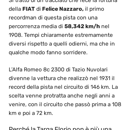
Si trattò di un tracciato che fece la fortuna
della
FIAT
di
Felice Nazzaro,
il primo
recordman di questa pista con una
percorrenza media di
58,342 km/h
nel
1908. Tempi chiaramente estremamente
diversi rispetto a quelli odierni, ma che in
qualche modo fanno sorridere.
L’Alfa Romeo 8c 2300 di Tazio Nuvolari
divenne la vettura che realizzò nel 1931 il
record della pista nel circuito di 146 km. La
scelta venne protratta anche negli anni a
venire, con il circuito che passò prima a 108
km e poi a 72 km.
Perché la Targa Florio non è più una