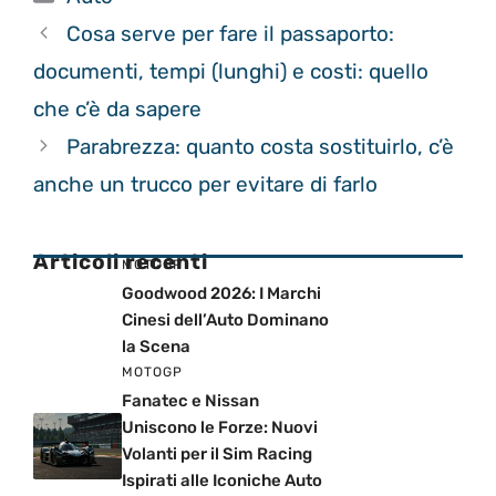
Cosa serve per fare il passaporto:
documenti, tempi (lunghi) e costi: quello
che c’è da sapere
Parabrezza: quanto costa sostituirlo, c’è
anche un trucco per evitare di farlo
Articoli recenti
MOTOGP
Goodwood 2026: I Marchi
Cinesi dell’Auto Dominano
la Scena
MOTOGP
Fanatec e Nissan
Uniscono le Forze: Nuovi
Volanti per il Sim Racing
Ispirati alle Iconiche Auto