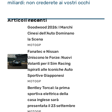
miliardi: non crederete ai vostri occhi
Articoli recenti
MOTOGP
Goodwood 2026: I Marchi
Cinesi dell’Auto Dominano
la Scena
MOTOGP
Fanatec e Nissan
Uniscono le Forze: Nuovi
Volanti per il Sim Racing
Ispirati alle Iconiche Auto
Sportive Giapponesi
MOTOGP
Bentley Torcal: la prima
sportiva elettrica della
casa inglese sarà
presentata il 23 settembre
MOTOGP