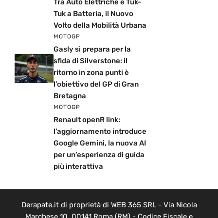
Tra Auto Elettriche e Tuk-
Tuk a Batteria, il Nuovo
Volto della Mobilità Urbana
MOTOGP
Gasly si prepara per la
sfida di Silverstone: il
ritorno in zona punti è
l’obiettivo del GP di Gran
Bretagna
MOTOGP
Renault openR link:
l’aggiornamento introduce
Google Gemini, la nuova AI
per un’esperienza di guida
più interattiva
Derapate.it di proprietà di WEB 365 SRL - Via Nicola
Marchese 10, 00141 Roma (RM) - Codice Fiscale e