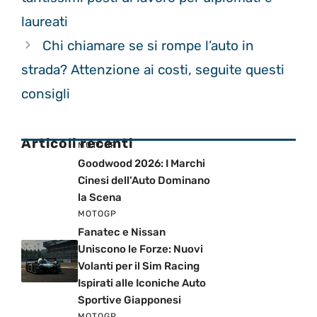
laureati
Chi chiamare se si rompe l’auto in
strada? Attenzione ai costi, seguite questi
consigli
Articoli recenti
MOTOGP
Goodwood 2026: I Marchi
Cinesi dell’Auto Dominano
la Scena
MOTOGP
Fanatec e Nissan
Uniscono le Forze: Nuovi
Volanti per il Sim Racing
Ispirati alle Iconiche Auto
Sportive Giapponesi
MOTOGP