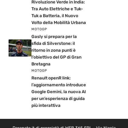
Rivoluzione Verde in India:
Tra Auto Elettriche e Tuk-
Tuk a Batteria, il Nuovo
Volto della Mobilità Urbana
MOTOGP
Gasly si prepara per la
sfida di Silverstone: il
ritorno in zona punti è
l’obiettivo del GP di Gran
Bretagna
MOTOGP
Renault openR link:
l’aggiornamento introduce
Google Gemini, la nuova AI
per un’esperienza di guida
più interattiva
Derapate.it di proprietà di WEB 365 SRL - Via Nicola