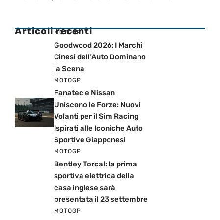
Articoli recenti
MOTOGP
Goodwood 2026: I Marchi
Cinesi dell’Auto Dominano
la Scena
MOTOGP
Fanatec e Nissan
Uniscono le Forze: Nuovi
Volanti per il Sim Racing
Ispirati alle Iconiche Auto
Sportive Giapponesi
MOTOGP
Bentley Torcal: la prima
sportiva elettrica della
casa inglese sarà
presentata il 23 settembre
MOTOGP