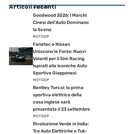
Articoli recenti
MOTOGP
Goodwood 2026: I Marchi
Cinesi dell’Auto Dominano
la Scena
MOTOGP
Fanatec e Nissan
Uniscono le Forze: Nuovi
Volanti per il Sim Racing
Ispirati alle Iconiche Auto
Sportive Giapponesi
MOTOGP
Bentley Torcal: la prima
sportiva elettrica della
casa inglese sarà
presentata il 23 settembre
MOTOGP
Rivoluzione Verde in India:
Tra Auto Elettriche e Tuk-