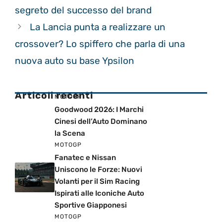
segreto del successo del brand
La Lancia punta a realizzare un
crossover? Lo spiffero che parla di una
nuova auto su base Ypsilon
Articoli recenti
MOTOGP
Goodwood 2026: I Marchi
Cinesi dell’Auto Dominano
la Scena
MOTOGP
Fanatec e Nissan
Uniscono le Forze: Nuovi
Volanti per il Sim Racing
Ispirati alle Iconiche Auto
Sportive Giapponesi
MOTOGP