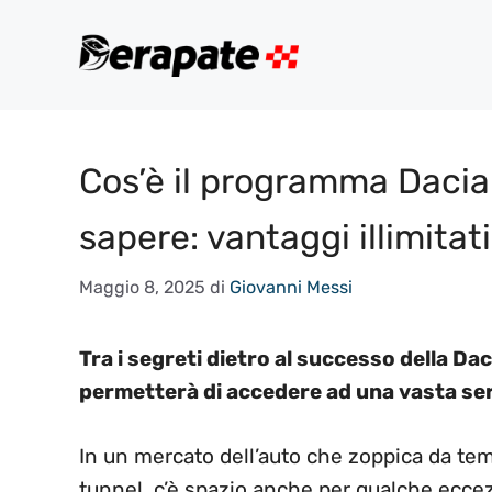
Vai
al
contenuto
Cos’è il programma Dacia 
sapere: vantaggi illimitati
Maggio 8, 2025
di
Giovanni Messi
Tra i segreti dietro al successo della Da
permetterà di accedere ad una vasta ser
In un mercato dell’auto che zoppica da temp
tunnel, c’è spazio anche per qualche ecce