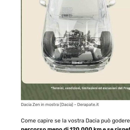
Dacia Zen in mostra (Dacia) – Derapate.it
Come capire se la vostra Dacia può gode
percorso meno di 120.000 km e se risp