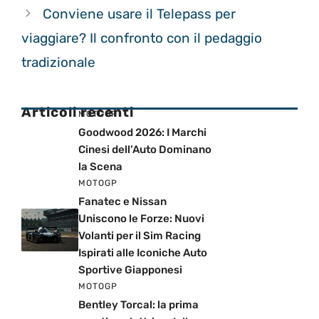
Conviene usare il Telepass per
viaggiare? Il confronto con il pedaggio
tradizionale
Articoli recenti
MOTOGP
Goodwood 2026: I Marchi
Cinesi dell’Auto Dominano
la Scena
MOTOGP
Fanatec e Nissan
Uniscono le Forze: Nuovi
Volanti per il Sim Racing
Ispirati alle Iconiche Auto
Sportive Giapponesi
MOTOGP
Bentley Torcal: la prima