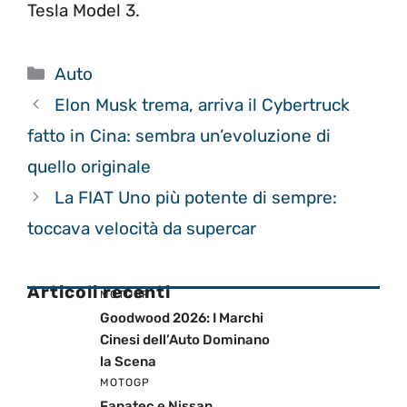
Tesla Model 3.
Categorie
Auto
Elon Musk trema, arriva il Cybertruck
fatto in Cina: sembra un’evoluzione di
quello originale
La FIAT Uno più potente di sempre:
toccava velocità da supercar
Articoli recenti
MOTOGP
Goodwood 2026: I Marchi
Cinesi dell’Auto Dominano
la Scena
MOTOGP
Fanatec e Nissan