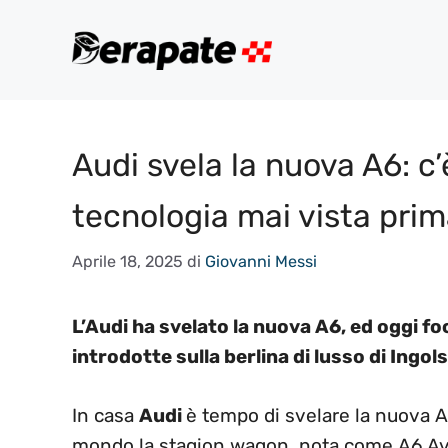
Vai
al
contenuto
Audi svela la nuova A6: c’
tecnologia mai vista pri
Aprile 18, 2025
di
Giovanni Messi
L’Audi ha svelato la nuova A6, ed oggi f
introdotte sulla berlina di lusso di Ingol
In casa
Audi
è tempo di svelare la nuova A
mondo la stagion wagon, nota come A6 Avan