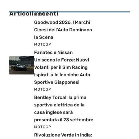
Articoli recenti
MOTOGP
Goodwood 2026: I Marchi
Cinesi dell’Auto Dominano
la Scena
MOTOGP
Fanatec e Nissan
Uniscono le Forze: Nuovi
Volanti per il Sim Racing
Ispirati alle Iconiche Auto
Sportive Giapponesi
MOTOGP
Bentley Torcal: la prima
sportiva elettrica della
casa inglese sarà
presentata il 23 settembre
MOTOGP
Rivoluzione Verde in India: