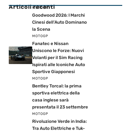
Articoli recenti
MOTOGP
Goodwood 2026: I Marchi
Cinesi dell’Auto Dominano
la Scena
MOTOGP
Fanatec e Nissan
Uniscono le Forze: Nuovi
Volanti per il Sim Racing
Ispirati alle Iconiche Auto
Sportive Giapponesi
MOTOGP
Bentley Torcal: la prima
sportiva elettrica della
casa inglese sarà
presentata il 23 settembre
MOTOGP
Rivoluzione Verde in India:
Tra Auto Elettriche e Tuk-