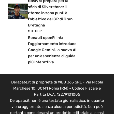
Gasly si prepara per la
sfida di Silverstone: il
ritorno in zona punti è
l’obiettivo del GP di Gran
Bretagna
MOTOGP
Renault openR link:
l’aggiornamento introduce
Google Gemini, la nuova AI
per un’esperienza di guida
più interattiva
Derapate.it di proprietà di WEB 365 SRL - Via Nicola
Marchese 10, 00141 Roma (RM) - Codice Fiscale e
Partita I.V.A. 12279101005
Derapate.it non è una testata giornalistica, in quanto
viene aggiornato senza alcuna periodicità. Non può
pertanto considerarsi un prodotto editoriale ai sensi