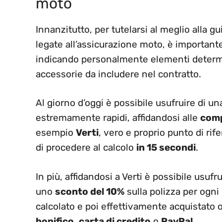
moto
Innanzitutto, per tutelarsi al meglio alla 
legate all’assicurazione moto, è important
indicando personalmente elementi determin
accessorie da includere nel contratto.
Al giorno d’oggi è possibile usufruire di u
estremamente rapidi, affidandosi alle
comp
esempio
Verti
, vero e proprio punto di r
di procedere al calcolo
in 15 secondi
.
In più, affidandosi a Verti è possibile usufru
uno
sconto del 10%
sulla polizza per ogni
calcolato e poi effettivamente acquistato 
bonifico
,
carta di credito
o
PayPal
.