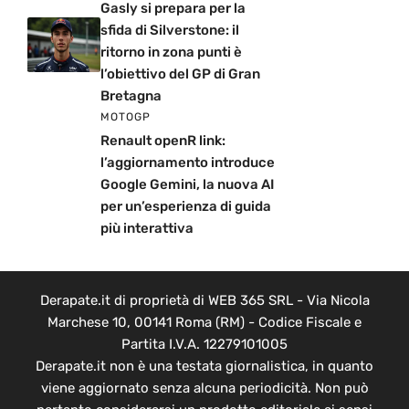
Gasly si prepara per la
sfida di Silverstone: il
ritorno in zona punti è
l’obiettivo del GP di Gran
Bretagna
MOTOGP
Renault openR link:
l’aggiornamento introduce
Google Gemini, la nuova AI
per un’esperienza di guida
più interattiva
Derapate.it di proprietà di WEB 365 SRL - Via Nicola
Marchese 10, 00141 Roma (RM) - Codice Fiscale e
Partita I.V.A. 12279101005
Derapate.it non è una testata giornalistica, in quanto
viene aggiornato senza alcuna periodicità. Non può