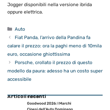
Jogger disponibili nella versione ibrida
oppure elettrica.
Categorie
Auto
Fiat Panda, l’arrivo della Pandina fa
calare il prezzo: ora la paghi meno di 10mila
euro, occasione ghiottissima
Porsche, crollato il prezzo di questo
modello da paura: adesso ha un costo super
accessibile
Articoli recenti
MOTOGP
Goodwood 2026: I Marchi
Cinesi dell’Auto Dominano