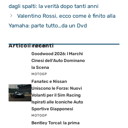
dagli spalti: la verità dopo tanti anni
Valentino Rossi, ecco come è finito alla
Yamaha: parte tutto…da un Dvd
Articoli recenti
MOTOGP
Goodwood 2026: I Marchi
Cinesi dell’Auto Dominano
la Scena
MOTOGP
Fanatec e Nissan
Uniscono le Forze: Nuovi
Volanti per il Sim Racing
Ispirati alle Iconiche Auto
Sportive Giapponesi
MOTOGP
Bentley Torcal: la prima