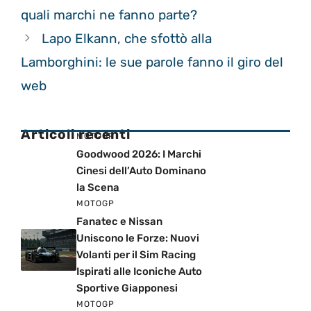
quali marchi ne fanno parte?
Lapo Elkann, che sfottò alla
Lamborghini: le sue parole fanno il giro del
web
Articoli recenti
MOTOGP
Goodwood 2026: I Marchi
Cinesi dell’Auto Dominano
la Scena
MOTOGP
Fanatec e Nissan
Uniscono le Forze: Nuovi
Volanti per il Sim Racing
Ispirati alle Iconiche Auto
Sportive Giapponesi
MOTOGP