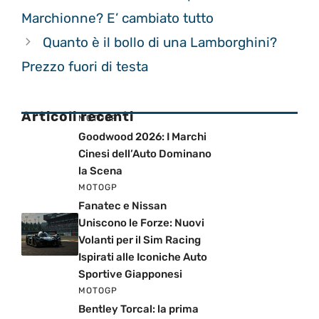
Marchionne? E’ cambiato tutto
Quanto è il bollo di una Lamborghini?
Prezzo fuori di testa
Articoli recenti
MOTOGP
Goodwood 2026: I Marchi
Cinesi dell’Auto Dominano
la Scena
MOTOGP
Fanatec e Nissan
Uniscono le Forze: Nuovi
Volanti per il Sim Racing
Ispirati alle Iconiche Auto
Sportive Giapponesi
MOTOGP
Bentley Torcal: la prima