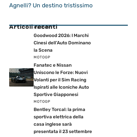
Agnelli? Un destino tristissimo
Articoli recenti
MOTOGP
Goodwood 2026: I Marchi
Cinesi dell’Auto Dominano
la Scena
MOTOGP
Fanatec e Nissan
Uniscono le Forze: Nuovi
Volanti per il Sim Racing
Ispirati alle Iconiche Auto
Sportive Giapponesi
MOTOGP
Bentley Torcal: la prima
sportiva elettrica della
casa inglese sarà
presentata il 23 settembre